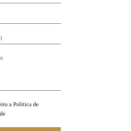
eito a
Política de
ade