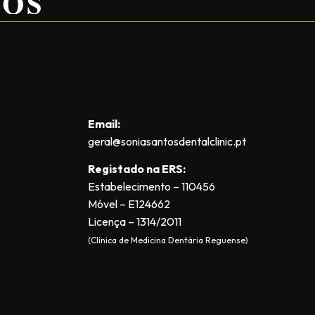
Email:
geral@soniasantosdentalclinic.pt
Registado na ERS:
Estabelecimento – 110456
Móvel – E124662
Licença –
1314/2011
(Clínica de Medicina Dentária Reguense)