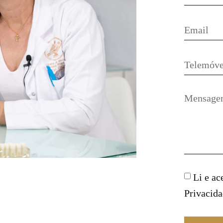
Li e ac
Privacid