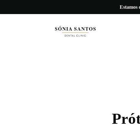
Estamos d
Prót